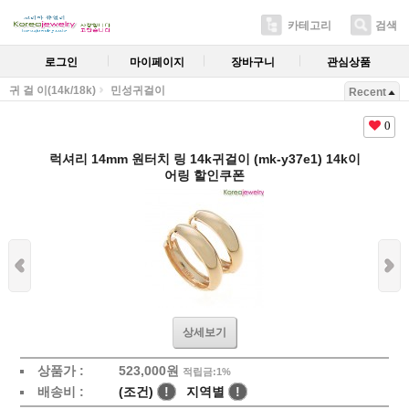
카테고리
검색
로그인
마이페이지
장바구니
관심상품
귀 걸 이(14k/18k)
민성귀걸이
Recent
0
럭셔리 14mm 원터치 링 14k귀걸이 (mk-y37e1) 14k이
어링 할인쿠폰
상세보기
상품가 :
523,000원
적립금:1%
배송비 :
(조건)
!
지역별
!