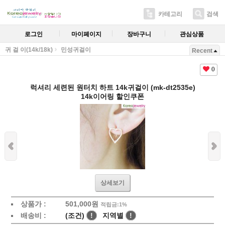
카테고리
검색
로그인
마이페이지
장바구니
관심상품
귀 걸 이(14k/18k)
민성귀걸이
Recent
0
럭셔리 세련된 원터치 하트 14k귀걸이 (mk-dt2535e)
14k이어링 할인쿠폰
상세보기
상품가 :
501,000원
적립금:1%
배송비 :
(조건)
!
지역별
!