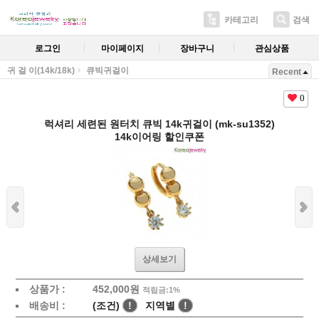
카테고리
검색
로그인
마이페이지
장바구니
관심상품
귀 걸 이(14k/18k)
큐빅귀걸이
Recent
0
럭셔리 세련된 원터치 큐빅 14k귀걸이 (mk-su1352)
14k이어링 할인쿠폰
상세보기
상품가 :
452,000원
적립금:1%
배송비 :
(조건)
!
지역별
!