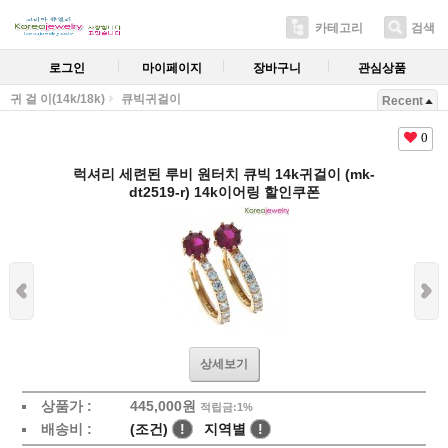
카테고리
검색
로그인
마이페이지
장바구니
관심상품
귀 걸 이(14k/18k)
큐빅귀걸이
Recent
0
럭셔리 세련된 루비 원터치 큐빅 14k귀걸이 (mk-
dt2519-r) 14k이어링 할인쿠폰
상세보기
상품가 :
445,000원
적립금:1%
배송비 :
(조건)
!
지역별
!