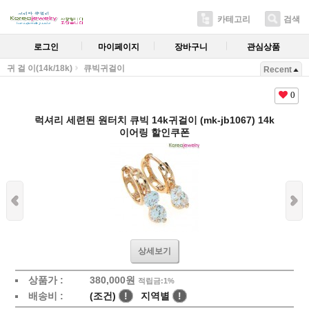
카테고리
검색
로그인
마이페이지
장바구니
관심상품
귀 걸 이(14k/18k)
큐빅귀걸이
Recent
0
럭셔리 세련된 원터치 큐빅 14k귀걸이 (mk-jb1067) 14k
이어링 할인쿠폰
상세보기
상품가 :
380,000원
적립금:1%
배송비 :
(조건)
!
지역별
!