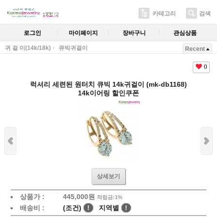
카테고리
검색
로그인
마이페이지
장바구니
관심상품
귀 걸 이(14k/18k)
큐빅귀걸이
Recent
0
럭셔리 세련된 원터치 큐빅 14k귀걸이 (mk-db1168)
14k이어링 할인쿠폰
상세보기
상품가 :
445,000원
적립금:1%
배송비 :
(조건)
!
지역별
!