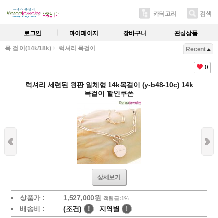
카테고리
검색
로그인
마이페이지
장바구니
관심상품
목 걸 이(14k/18k)
럭셔리 목걸이
Recent
0
럭셔리 세련된 원판 일체형 14k목걸이 (y-b48-10c) 14k
목걸이 할인쿠폰
상세보기
상품가 :
1,527,000원
적립금:1%
배송비 :
(조건)
!
지역별
!