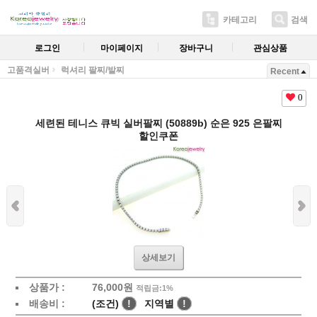
카테고리
검색
로그인
마이페이지
장바구니
관심상품
고품격실버
럭셔리 팔찌/발찌
Recent
0
세련된 테니스 큐빅 실버팔찌 (50889b) 순은 925 은팔찌
할인쿠폰
상세보기
상품가 :
76,000원
적립금:1%
배송비 :
(조건)
!
지역별
!