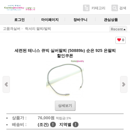
카테고리
검색
로그인
마이페이지
장바구니
관심상품
고품격실버
럭셔리 팔찌/발찌
Recent
0
세련된 테니스 큐빅 실버팔찌 (50889b) 순은 925 은팔찌
할인쿠폰
상세보기
상품가 :
76,000원
적립금:1%
배송비 :
(조건)
!
지역별
!