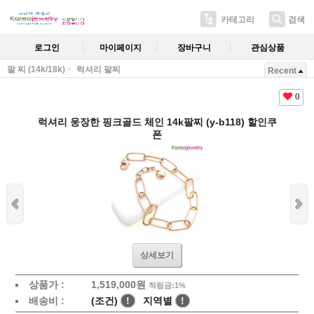
카테고리
검색
로그인
마이페이지
장바구니
관심상품
팔 찌 (14k/18k)
럭셔리 팔찌
Recent
0
럭셔리 웅장한 핑크골드 체인 14k팔찌 (y-b118) 할인쿠
폰
상세보기
상품가 :
1,519,000원
적립금:1%
배송비 :
(조건)
!
지역별
!