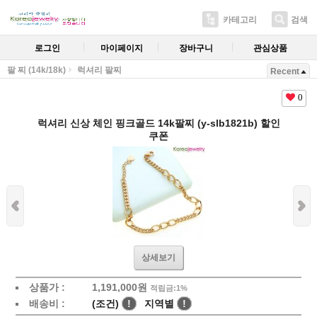
카테고리
검색
로그인
마이페이지
장바구니
관심상품
팔 찌 (14k/18k)
럭셔리 팔찌
Recent
0
럭셔리 신상 체인 핑크골드 14k팔찌 (y-slb1821b) 할인
쿠폰
상세보기
상품가 :
1,191,000원
적립금:1%
배송비 :
(조건)
!
지역별
!