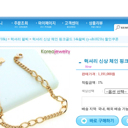
/18k)
>
럭셔리 팔찌
>
럭셔리 신상 체인 핑크골드 14k팔찌 (y-slb1821b) 할인쿠폰
럭셔리 신상 체인 핑크골드
판매가격 :
1,191,000원
적립금액 :
1%
색상선택
:
배송 지역
: 국내, 해외 배송 가