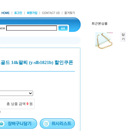
최근본상품
닫
기
 14k팔찌 (y-slb1821b) 할인쿠폰
총 상품 금액
0
원
능