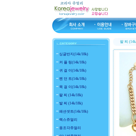
팔 찌 (14k
싱글반지(14k/18k)
커 플 링(14k/18k)
귀 걸 이(14k/18k)
펜 던 트(14k/18k)
목 걸 이(14k/18k)
팔 찌 (14k/18k)
발 찌 (14k/18k)
패션셋트(14k/18k)
렉스쥬얼리
용조각쥬얼리