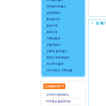
이니셜쥬얼리
어린왕자쥬얼리
남성쥬얼리
휴대폰고리
금장시계
패션시계
기획상품전
고품격실버
고품격 실버/골드
연예인 하트목걸이
카드추가결재
다이아몬드 기획상품
고객게시판(Q&A)
자주듣는질문(FAQ)