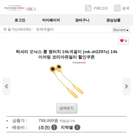
카테고리
검색
로그인
마이페이지
장바구니
관심상품
귀 걸 이(14k/18k)
유색귀걸이
Recent
0
럭셔리 오닉스 롱 원터치 14k귀걸이 (mk-dt2297e) 14k
이어링 코리아쥬얼리 할인쿠폰
상세보기
상품가 :
788,000원
적립금:1%
배송비 :
(조건)
!
지역별
!