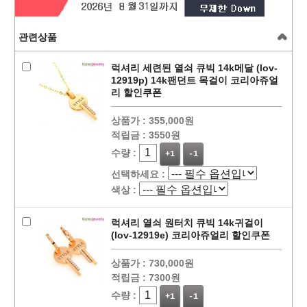
관련상품
럭셔리 세련된 열쇠 큐빅 14k메달 (lov-
12919p) 14k팬던트 목걸이 코리아쥬얼
리 할인쿠폰
상품가 :
355,000원
적립금 :
3550원
수량 :
+1
-1
선택하세요 :
색상 :
럭셔리 열쇠 원터치 큐빅 14k귀걸이
(lov-12919e) 코리아쥬얼리 할인쿠폰
상품가 :
730,000원
적립금 :
7300원
수량 :
+1
-1