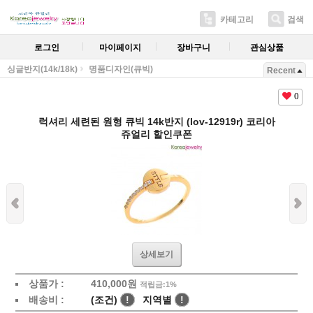
카테고리
검색
로그인
마이페이지
장바구니
관심상품
싱글반지(14k/18k)
명품디자인(큐빅)
Recent
0
럭셔리 세련된 원형 큐빅 14k반지 (lov-12919r) 코리아
쥬얼리 할인쿠폰
상세보기
상품가 :
410,000원
적립금:1%
배송비 :
(조건)
!
지역별
!