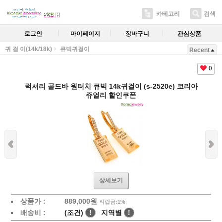
카테고리
검색
로그인
마이페이지
장바구니
관심상품
귀 걸 이(14k/18k)
큐빅귀걸이
Recent
0
럭셔리 골드바 원터치 큐빅 14k귀걸이 (s-2520e) 코리아
쥬얼리 할인쿠폰
상세보기
상품가 :
889,000원
적립금:1%
배송비 :
(조건)
!
지역별
!