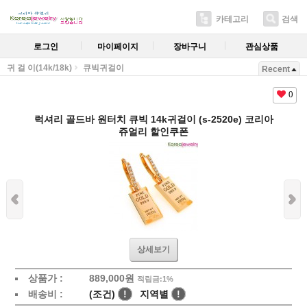
카테고리
검색
로그인
마이페이지
장바구니
관심상품
귀 걸 이(14k/18k)
큐빅귀걸이
Recent
0
럭셔리 골드바 원터치 큐빅 14k귀걸이 (s-2520e) 코리아
쥬얼리 할인쿠폰
상세보기
상품가 :
889,000원
적립금:1%
배송비 :
(조건)
!
지역별
!