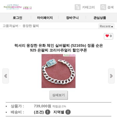
카테고리
검색
로그인
마이페이지
장바구니
관심상품
고품격실버
웅장한 팔찌
Recent
0
럭셔리 웅장한 유화 체인 실버팔찌 (52165b) 정품 순은
925 은팔찌 코리아쥬얼리 할인쿠폰
상세보기
상품가 :
739,000원
적립금:1%
배송비 :
(조건)
!
지역별
!