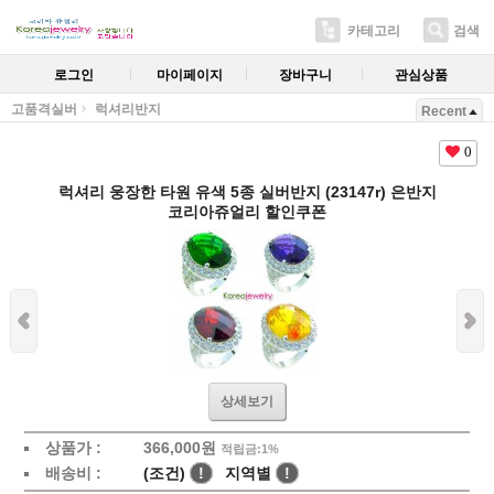
카테고리
검색
로그인
마이페이지
장바구니
관심상품
고품격실버
럭셔리반지
Recent
0
럭셔리 웅장한 타원 유색 5종 실버반지 (23147r) 은반지
코리아쥬얼리 할인쿠폰
상세보기
상품가 :
366,000원
적립금:1%
배송비 :
(조건)
!
지역별
!