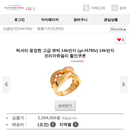
카테고리
검색
로그인
마이페이지
장바구니
관심상품
싱글반지(14k/18k)
명품디자인(큐빅)
Recent
0
럭셔리 웅장한 고급 큐빅 14k반지 (gt-f4785r) 14k반지
코리아쥬얼리 할인쿠폰
상세보기
상품가 :
2,394,000원
적립금:1%
배송비 :
(조건)
!
지역별
!