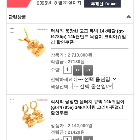
관련상품
럭셔리 웅장한 고급 큐빅 14k메달 (gt-
f4785p) 14k팬던트 목걸이 코리아쥬얼
리 할인쿠폰
상품가 :
2,713,000원
적립금 :
27130원
수량 :
+1
-1
선택하세요 :
색상선택 :
럭셔리 웅장한 원터치 큐빅 14k귀걸이
(gt-f4785e) 14k이어링 코리아쥬얼리
할인쿠폰
상품가 :
2,142,000원
적립금 :
21420원