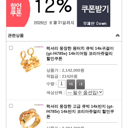
관련상품
럭셔리 웅장한 원터치 큐빅 14k귀걸이
(gt-f4785e) 14k이어링 코리아쥬얼리
할인쿠폰
상품가 :
2,142,000원
적립금 :
21420원
수량 :
+1
-1
색상선택 :
럭셔리 웅장한 고급 큐빅 14k반지 (gt-
f4785r) 14k반지 코리아쥬얼리 할인쿠
폰