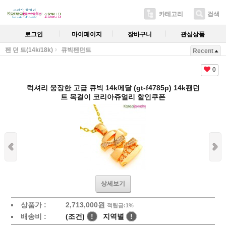
카테고리
검색
로그인
마이페이지
장바구니
관심상품
펜 던 트(14k/18k)
큐빅펜던트
Recent
0
럭셔리 웅장한 고급 큐빅 14k메달 (gt-f4785p) 14k팬던
트 목걸이 코리아쥬얼리 할인쿠폰
상세보기
상품가 :
2,713,000원
적립금:1%
배송비 :
(조건)
!
지역별
!