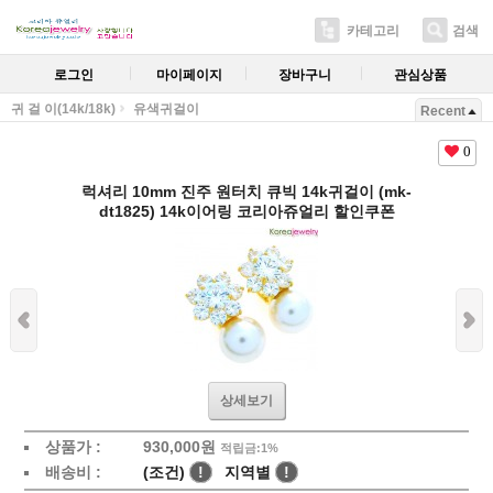
카테고리
검색
로그인
마이페이지
장바구니
관심상품
귀 걸 이(14k/18k)
유색귀걸이
Recent
0
럭셔리 10mm 진주 원터치 큐빅 14k귀걸이 (mk-
dt1825) 14k이어링 코리아쥬얼리 할인쿠폰
상세보기
상품가 :
930,000원
적립금:1%
배송비 :
(조건)
!
지역별
!