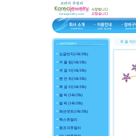
귀 걸 이(14
싱글반지(14k/18k)
커 플 링(14k/18k)
귀 걸 이(14k/18k)
펜 던 트(14k/18k)
목 걸 이(14k/18k)
팔 찌 (14k/18k)
발 찌 (14k/18k)
패션셋트(14k/18k)
렉스쥬얼리
용조각쥬얼리