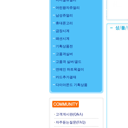
이니셜쥬얼리
어린왕자쥬얼리
남성쥬얼리
휴대폰고리
금장시계
패션시계
기획상품전
고품격실버
고품격 실버/골드
연예인 하트목걸이
카드추가결재
다이아몬드 기획상품
고객게시판(Q&A)
자주듣는질문(FAQ)