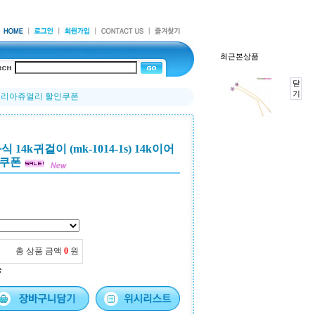
최근본상품
닫
기
어링 코리아쥬얼리 할인쿠폰
14k귀걸이 (mk-1014-1s) 14k이어
인쿠폰
총 상품 금액
0
원
능