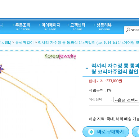
k/18k)
>
유색귀걸이
>
럭셔리 자수정 롱 통과식 14k귀걸이 (mk-1014-1s) 14k이
럭셔리 자수정 롱 통과식 
링 코리아쥬얼리 할
판매가격 :
333,000원
적립금액 :
1%
색상선택
:
배송 지역
: 국내, 해외 배송 가