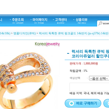
k/18k)
>
명품디자인(큐빅)
>
럭셔리 독특한 큐빅 핑크골드 14k반지 (ju-sj379r) 
럭셔리 독특한 큐빅 핑크골
코리아쥬얼리 할인쿠
판매가격 :
1,888,000원
적립금액 :
1%
색상선택
:
배송 지역
: 국내, 해외 배송 가