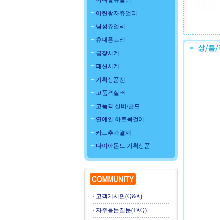
이니셜쥬얼리
어린왕자쥬얼리
남성쥬얼리
휴대폰고리
금장시계
패션시계
기획상품전
고품격실버
고품격 실버/골드
연예인 하트목걸이
카드추가결재
다이아몬드 기획상품
고객게시판(Q&A)
자주듣는질문(FAQ)