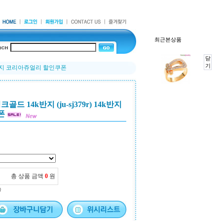
최근본상품
닫
기
14k반지 코리아쥬얼리 할인쿠폰
드 14k반지 (ju-sj379r) 14k반지
폰
총 상품 금액
0
원
능