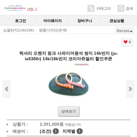
카테고리
검색
로그인
마이페이지
장바구니
관심상품
싱글반지(14k/18k)
명품디자인(유색)
Recent
0
럭셔리 오렌지 핑크 사파이어원석 쌍지 14k반지 (ju-
ia5380r) 14k/18k반지 코리아쥬얼리 할인쿠폰
상세보기
상품가 :
2,301,000원
적립금:1%
배송비 :
(조건)
!
지역별
!