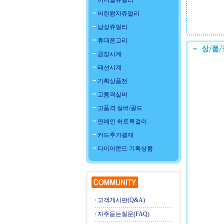
이니셜쥬얼리
어린왕자쥬얼리
남성쥬얼리
휴대폰고리
금장시계
패션시계
기획상품전
고품격실버
고품격 실버/골드
연예인 하트목걸이
카드추가결재
다이아몬드 기획상품
고객게시판(Q&A)
자주듣는질문(FAQ)