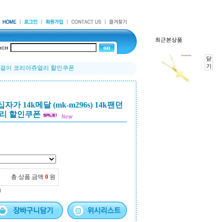
최근본상품
닫
기
던트 목걸이 코리아쥬얼리 할인쿠폰
자가 14k메달 (mk-m296s) 14k팬던
리 할인쿠폰
총 상품 금액
0
원
능