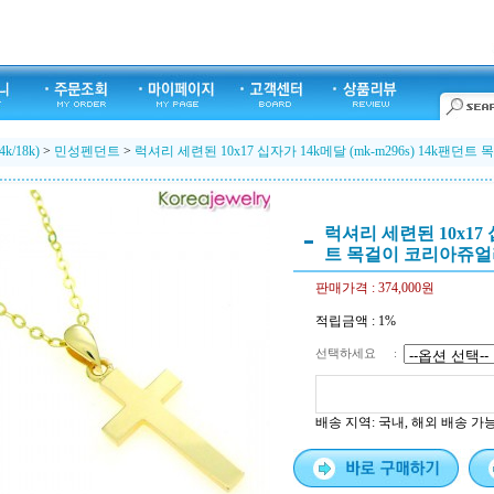
k/18k)
>
민성펜던트
>
럭셔리 세련된 10x17 십자가 14k메달 (mk-m296s) 14k팬
럭셔리 세련된 10x17 십
트 목걸이 코리아쥬얼
판매가격 :
374,000원
적립금액 :
1%
선택하세요
:
배송 지역
: 국내, 해외 배송 가