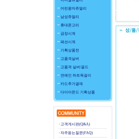
이니셜쥬얼리
어린왕자쥬얼리
남성쥬얼리
휴대폰고리
금장시계
패션시계
기획상품전
고품격실버
고품격 실버/골드
연예인 하트목걸이
카드추가결재
다이아몬드 기획상품
고객게시판(Q&A)
자주듣는질문(FAQ)