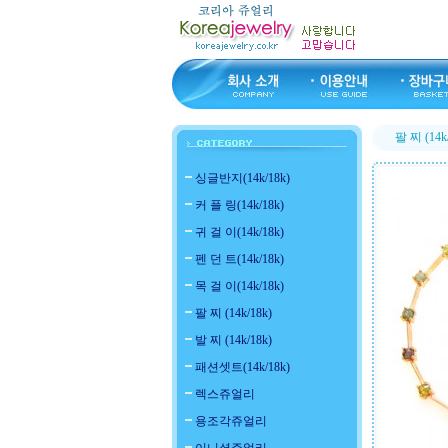
팔 찌 (14k
싱글반지(14k/18k)
커 플 링(14k/18k)
귀 걸 이(14k/18k)
펜 던 트(14k/18k)
목 걸 이(14k/18k)
팔 찌 (14k/18k)
발 찌 (14k/18k)
패션셋트(14k/18k)
렉스쥬얼리
용조각쥬얼리