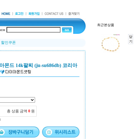
최근본상품
닫
기
리 할인쿠폰
 14k팔찌 (ju-su686db) 코리아
총 상품 금액
0
원
능