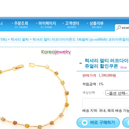
/18k)
>
럭셔리 팔찌
>
럭셔리 멀티 러프다이아몬드 14k팔찌 (ju-su686db) 코리아쥬얼
럭셔리 멀티 러프다이아몬드
쥬얼리 할인쿠폰
판매가격 :
1,599,000원
적립금액 :
1%
색상선택
:
배송 지역
: 국내, 해외 배송 가