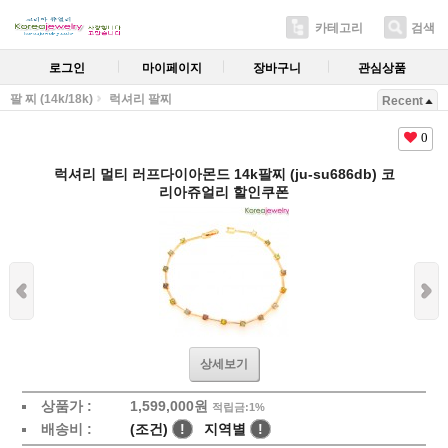
카테고리
검색
로그인
마이페이지
장바구니
관심상품
팔 찌 (14k/18k)
럭셔리 팔찌
Recent
0
럭셔리 멀티 러프다이아몬드 14k팔찌 (ju-su686db) 코
리아쥬얼리 할인쿠폰
상세보기
상품가 :
1,599,000원
적립금:1%
배송비 :
(조건)
!
지역별
!