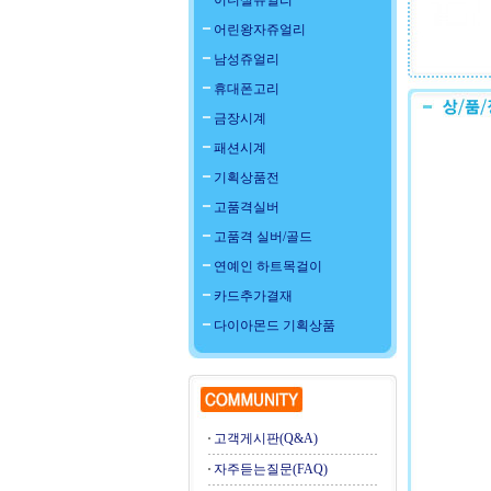
이니셜쥬얼리
어린왕자쥬얼리
남성쥬얼리
휴대폰고리
금장시계
패션시계
기획상품전
고품격실버
고품격 실버/골드
연예인 하트목걸이
카드추가결재
다이아몬드 기획상품
고객게시판(Q&A)
자주듣는질문(FAQ)