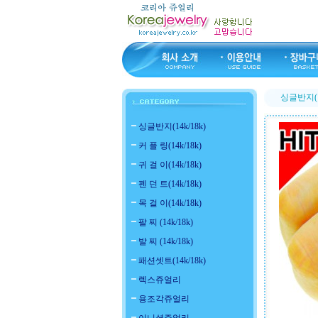
싱글반지(14
싱글반지(14k/18k)
커 플 링(14k/18k)
귀 걸 이(14k/18k)
펜 던 트(14k/18k)
목 걸 이(14k/18k)
팔 찌 (14k/18k)
발 찌 (14k/18k)
패션셋트(14k/18k)
렉스쥬얼리
용조각쥬얼리