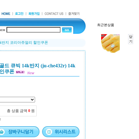
최근본상품
닫
기
) 14k반지 코리아쥬얼리 할인쿠폰
빅 14k반지 (ju-che432r) 14k
할인쿠폰
총 상품 금액
0
원
능