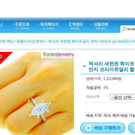
k/18k)
>
명품디자인(큐빅)
>
럭셔리 세련된 화이트골드 큐빅 14k반지 (ju-che432r
럭셔리 세련된 화이트골드 큐
반지 코리아쥬얼리 
판매가격 :
1,222,000원
적립금액 :
1%
색상선택
:
배송 지역
: 국내, 해외 배송 가