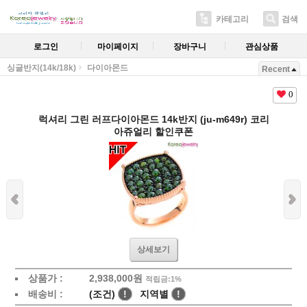
카테고리
검색
로그인
마이페이지
장바구니
관심상품
싱글반지(14k/18k)
다이아몬드
Recent
0
럭셔리 그린 러프다이아몬드 14k반지 (ju-m649r) 코리
아쥬얼리 할인쿠폰
상세보기
상품가 :
2,938,000원
적립금:1%
배송비 :
(조건)
!
지역별
!