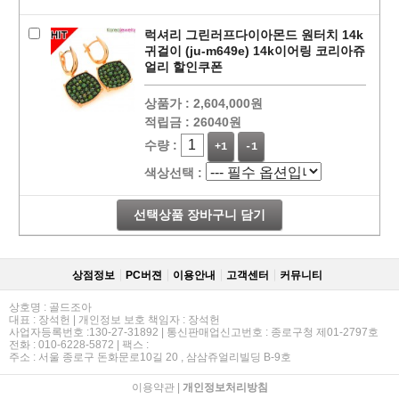
럭셔리 그린러프다이아몬드 원터치 14k
귀걸이 (ju-m649e) 14k이어링 코리아쥬
얼리 할인쿠폰
상품가 :
2,604,000원
적립금 :
26040원
수량 :
+1
-1
색상선택 :
선택상품 장바구니 담기
상점정보
PC버젼
이용안내
고객센터
커뮤니티
상호명 : 골드조아
대표 : 장석헌 | 개인정보 보호 책임자 : 장석헌
사업자등록번호 :130-27-31892 | 통신판매업신고번호 : 종로구청 제01-2797호
전화 : 010-6228-5872 | 팩스 :
주소 : 서울 종로구 돈화문로10길 20 , 삼삼쥬얼리빌딩 B-9호
이용약관
|
개인정보처리방침