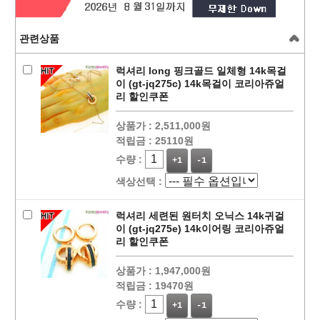
관련상품
럭셔리 long 핑크골드 일체형 14k목걸
이 (gt-jq275c) 14k목걸이 코리아쥬얼
리 할인쿠폰
상품가 :
2,511,000원
적립금 :
25110원
수량 :
+1
-1
색상선택 :
럭셔리 세련된 원터치 오닉스 14k귀걸
이 (gt-jq275e) 14k이어링 코리아쥬얼
리 할인쿠폰
상품가 :
1,947,000원
적립금 :
19470원
수량 :
+1
-1