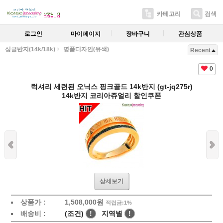
카테고리
검색
로그인
마이페이지
장바구니
관심상품
싱글반지(14k/18k)
명품디자인(유색)
Recent
0
럭셔리 세련된 오닉스 핑크골드 14k반지 (gt-jq275r)
14k반지 코리아쥬얼리 할인쿠폰
상세보기
상품가 :
1,508,000원
적립금:1%
배송비 :
(조건)
!
지역별
!