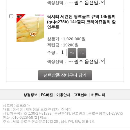
색상선택 :
럭셔리 세련된 핑크골드 큐빅 14k팔찌
(gt-jq275b) 14k팔찌 코리아쥬얼리 할
인쿠폰
상품가 :
1,920,000원
적립금 :
19200원
수량 :
+1
-1
색상선택 :
선택상품 장바구니 담기
상점정보
PC버젼
이용안내
고객센터
커뮤니티
상호명 : 골드조아
대표 : 장석헌 | 개인정보 보호 책임자 : 장석헌
사업자등록번호 :130-27-31892 | 통신판매업신고번호 : 종로구청 제01-2797호
전화 : 010-6228-5872 | 팩스 :
주소 : 서울 종로구 돈화문로10길 20 , 삼삼쥬얼리빌딩 B-9호