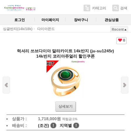
카테고리
검색
로그인
마이페이지
장바구니
관심상품
싱글반지(14k/18k)
다이아몬드
Recent
0
럭셔리 쓰브다이아 말라카이트 14k반지 (ju-su1245r)
14k반지 코리아쥬얼리 할인쿠폰
상세보기
상품가 :
1,718,000원
적립금:1%
배송비 :
(조건)
!
지역별
!