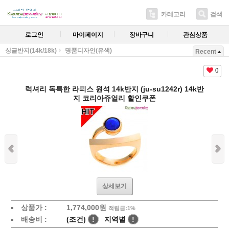
카테고리
검색
로그인
마이페이지
장바구니
관심상품
싱글반지(14k/18k)
명품디자인(유색)
Recent
0
럭셔리 독특한 라피스 원석 14k반지 (ju-su1242r) 14k반
지 코리아쥬얼리 할인쿠폰
상세보기
상품가 :
1,774,000원
적립금:1%
배송비 :
(조건)
!
지역별
!