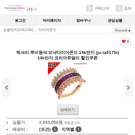
카테고리
검색
로그인
마이페이지
장바구니
관심상품
싱글반지(14k/18k)
다이아몬드
Recent
0
럭셔리 루비원석 꼬냑다이아몬드 14k반지 (ju-ia5173r)
14k반지 코리아쥬얼리 할인쿠폰
상세보기
상품가 :
2,643,000원
적립금:1%
배송비 :
(조건)
!
지역별
!