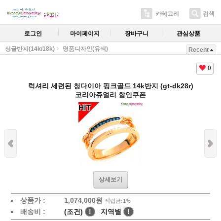
카테고리
검색
로그인
마이페이지
장바구니
관심상품
싱글반지(14k/18k)
명품디자인(유색)
Recent
0
럭셔리 세련된 청다이아 핑크골드 14k반지 (gt-dk28r)
코리아쥬얼리 할인쿠폰
상세보기
상품가 :
1,074,000원
적립금:1%
배송비 :
(조건)
!
지역별
!