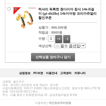
럭셔리 독특한 청다이아 침식 14k귀걸
이 (gt-dk28e) 14k이어링 코리아쥬얼리
할인쿠폰
상품가 :
866,000원
적립금 :
8660원
수량 :
+1
-1
색상선택 :
선택상품 장바구니 담기
상점정보
PC버젼
이용안내
고객센터
커뮤니티
상호명 : 골드조아
대표 : 장석헌 | 개인정보 보호 책임자 : 장석헌
사업자등록번호 :130-27-31892 | 통신판매업신고번호 : 종로구청 제01-2797호
전화 : 010-6228-5872 | 팩스 :
주소 : 서울 종로구 돈화문로10길 20 , 삼삼쥬얼리빌딩 B-9호
이용약관
|
개인정보처리방침