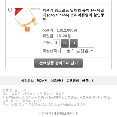
럭셔리 핑크골드 일체형 큐빅 14k목걸
이 (gt-ys0545c) 코리아쥬얼리 할인쿠
폰
상품가 :
1,812,000원
적립금 :
18120원
수량 :
+1
-1
색상선택 :
선택상품 장바구니 담기
상점정보
PC버젼
이용안내
고객센터
커뮤니티
상호명 : 골드조아
대표 : 장석헌 | 개인정보 보호 책임자 : 장석헌
사업자등록번호 :130-27-31892 | 통신판매업신고번호 : 종로구청 제01-2797호
전화 : 010-6228-5872 | 팩스 :
주소 : 서울 종로구 돈화문로10길 20 , 삼삼쥬얼리빌딩 B-9호
이용약관
|
개인정보처리방침