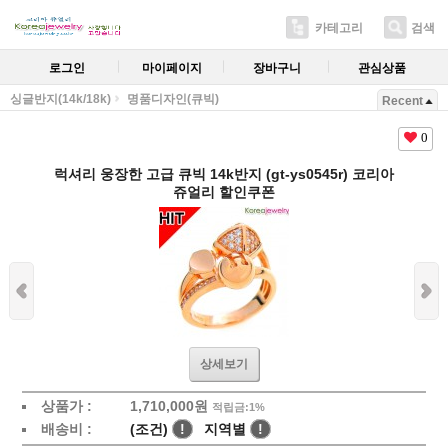
카테고리
검색
로그인
마이페이지
장바구니
관심상품
싱글반지(14k/18k)
명품디자인(큐빅)
Recent
0
럭셔리 웅장한 고급 큐빅 14k반지 (gt-ys0545r) 코리아
쥬얼리 할인쿠폰
상세보기
상품가 :
1,710,000원
적립금:1%
배송비 :
(조건)
!
지역별
!