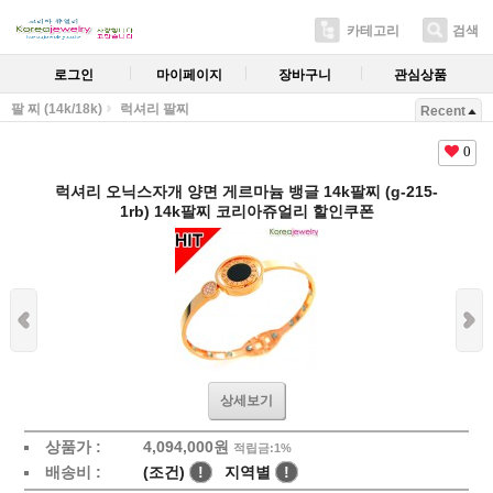
카테고리
검색
로그인
마이페이지
장바구니
관심상품
팔 찌 (14k/18k)
럭셔리 팔찌
Recent
0
럭셔리 오닉스자개 양면 게르마늄 뱅글 14k팔찌 (g-215-
1rb) 14k팔찌 코리아쥬얼리 할인쿠폰
상세보기
상품가 :
4,094,000원
적립금:1%
배송비 :
(조건)
!
지역별
!