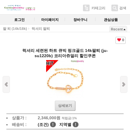
카테고리
검색
로그인
마이페이지
장바구니
관심상품
팔 찌 (14k/18k)
럭셔리 팔찌
Recent
0
럭셔리 세련된 하트 큐빅 핑크골드 14k팔찌 (ju-
su1220b) 코리아쥬얼리 할인쿠폰
상세보기
상품가 :
2,346,000원
적립금:1%
배송비 :
(조건)
!
지역별
!