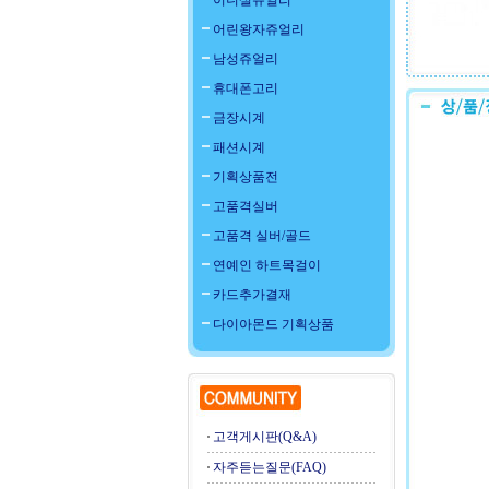
이니셜쥬얼리
어린왕자쥬얼리
남성쥬얼리
휴대폰고리
금장시계
패션시계
기획상품전
고품격실버
고품격 실버/골드
연예인 하트목걸이
카드추가결재
다이아몬드 기획상품
고객게시판(Q&A)
자주듣는질문(FAQ)