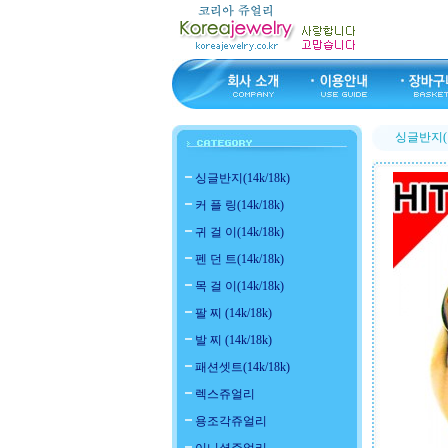
싱글반지(14
싱글반지(14k/18k)
커 플 링(14k/18k)
귀 걸 이(14k/18k)
펜 던 트(14k/18k)
목 걸 이(14k/18k)
팔 찌 (14k/18k)
발 찌 (14k/18k)
패션셋트(14k/18k)
렉스쥬얼리
용조각쥬얼리