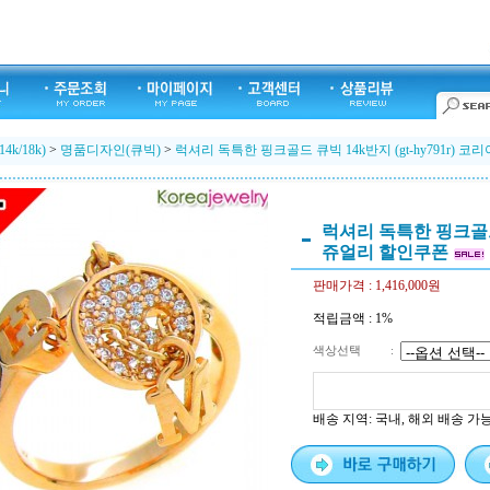
k/18k)
>
명품디자인(큐빅)
>
럭셔리 독특한 핑크골드 큐빅 14k반지 (gt-hy791r)
럭셔리 독특한 핑크골드 큐
쥬얼리 할인쿠폰
판매가격 :
1,416,000원
적립금액 :
1%
색상선택
:
배송 지역
: 국내, 해외 배송 가