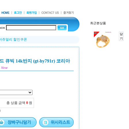
최근본상품
닫
기
 코리아쥬얼리 할인쿠폰
빅 14k반지 (gt-hy791r) 코리아
총 상품 금액
0
원
능