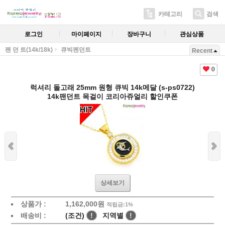
카테고리
검색
로그인
마이페이지
장바구니
관심상품
펜 던 트(14k/18k)
큐빅펜던트
Recent
0
럭셔리 돌고래 25mm 원형 큐빅 14k메달 (s-ps0722)
14k팬던트 목걸이 코리아쥬얼리 할인쿠폰
상세보기
상품가 :
1,162,000원
적립금:1%
배송비 :
(조건)
!
지역별
!