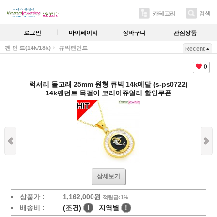
카테고리
검색
로그인
마이페이지
장바구니
관심상품
펜 던 트(14k/18k)
큐빅펜던트
Recent
0
럭셔리 돌고래 25mm 원형 큐빅 14k메달 (s-ps0722)
14k팬던트 목걸이 코리아쥬얼리 할인쿠폰
상세보기
상품가 :
1,162,000원
적립금:1%
배송비 :
(조건)
!
지역별
!