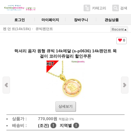
카테고리
검색
로그인
마이페이지
장바구니
관심상품
펜 던 트(14k/18k)
큐빅펜던트
Recent
0
럭셔리 옴자 원형 큐빅 14k메달 (s-p0636) 14k팬던트 목
걸이 코리아쥬얼리 할인쿠폰
상세보기
상품가 :
770,000원
적립금:1%
배송비 :
(조건)
!
지역별
!