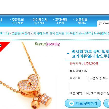
k/18k)
>
고급형 목걸이
>
럭셔리 하트 큐빅 일체형 14k목걸이 (lov-8877c) 14k목
럭셔리 하트 큐빅 일체형 
코리아쥬얼리 할인쿠
판매가격 :
1,453,000원
적립금액 :
1%
색상선택
:
배송 지역
: 국내, 해외 배송 가