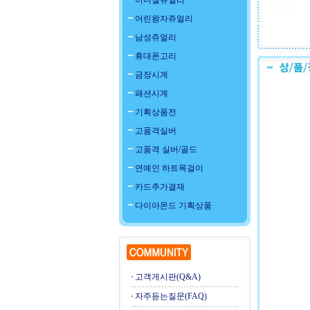
이니셜쥬얼리
어린왕자쥬얼리
남성쥬얼리
휴대폰고리
금장시계
패션시계
기획상품전
고품격실버
고품격 실버/골드
연예인 하트목걸이
카드추가결재
다이아몬드 기획상품
고객게시판(Q&A)
자주듣는질문(FAQ)