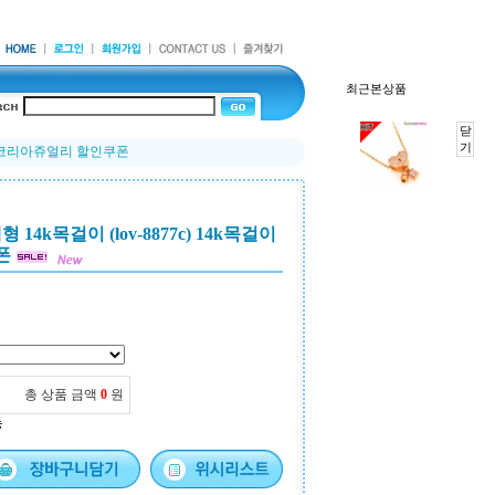
최근본상품
닫
기
걸이 코리아쥬얼리 할인쿠폰
14k목걸이 (lov-8877c) 14k목걸이
폰
총 상품 금액
0
원
능