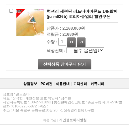
럭셔리 세련된 러프다이아몬드 14k팔찌
(ju-m626b) 코리아쥬얼리 할인쿠폰
상품가 :
2,168,000원
적립금 :
21680원
수량 :
+1
-1
색상선택 :
선택상품 장바구니 담기
상점정보
PC버젼
이용안내
고객센터
커뮤니티
상호명 : 골드조아
대표 : 장석헌 | 개인정보 보호 책임자 : 장석헌
사업자등록번호 :130-27-31892 | 통신판매업신고번호 : 종로구청 제01-2797호
전화 : 010-6228-5872 | 팩스 :
주소 : 서울 종로구 돈화문로10길 20 , 삼삼쥬얼리빌딩 B-9호
이용약관
|
개인정보처리방침