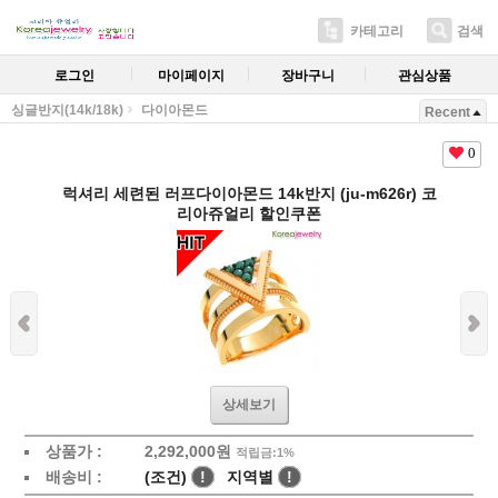
카테고리
검색
로그인
마이페이지
장바구니
관심상품
싱글반지(14k/18k)
다이아몬드
Recent
0
럭셔리 세련된 러프다이아몬드 14k반지 (ju-m626r) 코
리아쥬얼리 할인쿠폰
상세보기
상품가 :
2,292,000원
적립금:1%
배송비 :
(조건)
!
지역별
!