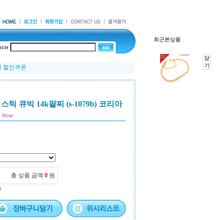
최근본상품
닫
기
얼리 할인쿠폰
 큐빅 14k팔찌 (s-1079b) 코리아
총 상품 금액
0
원
능