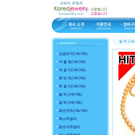
팔 찌 (14k
싱글반지(14k/18k)
커 플 링(14k/18k)
귀 걸 이(14k/18k)
펜 던 트(14k/18k)
목 걸 이(14k/18k)
팔 찌 (14k/18k)
발 찌 (14k/18k)
패션셋트(14k/18k)
렉스쥬얼리
용조각쥬얼리