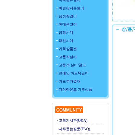
이니셜쥬얼리
어린왕자쥬얼리
남성쥬얼리
휴대폰고리
금장시계
패션시계
기획상품전
고품격실버
고품격 실버/골드
연예인 하트목걸이
카드추가결재
다이아몬드 기획상품
고객게시판(Q&A)
자주듣는질문(FAQ)