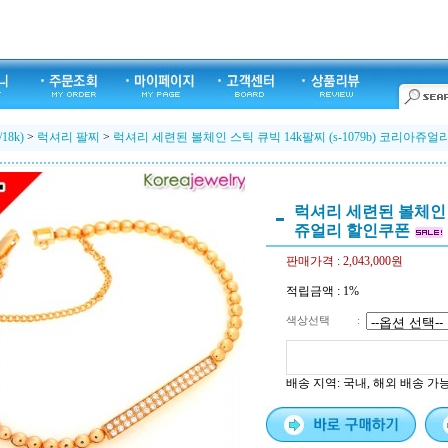
/18k)
>
럭셔리 팔찌
>
럭셔리 세련된 볼체인 스틱 큐빅 14k팔찌 (s-1079b) 코리아쥬
럭셔리 세련된 볼체인 스틱
쥬얼리 할인쿠폰
판매가격 :
2,043,000원
적립금액 :
1%
색상선택
:
배송 지역
: 국내, 해외 배송 가