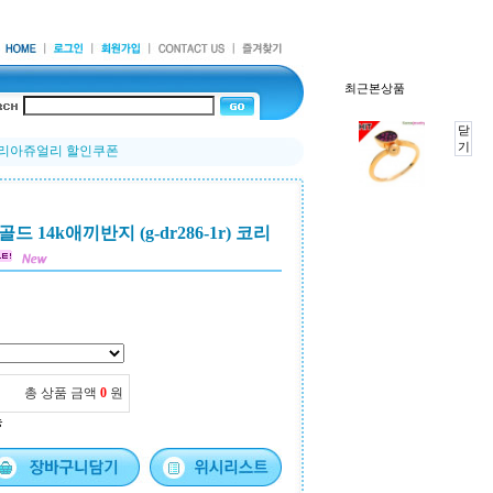
최근본상품
닫
기
) 코리아쥬얼리 할인쿠폰
14k애끼반지 (g-dr286-1r) 코리
총 상품 금액
0
원
능