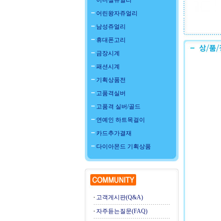
이니셜쥬얼리
어린왕자쥬얼리
남성쥬얼리
휴대폰고리
금장시계
패션시계
기획상품전
고품격실버
고품격 실버/골드
연예인 하트목걸이
카드추가결재
다이아몬드 기획상품
고객게시판(Q&A)
자주듣는질문(FAQ)