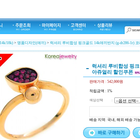
k/18k)
>
명품디자인(애끼)
>
럭셔리 루비합성 핑크골드 14k애끼반지 (g-dr286-1r
럭셔리 루비합성 핑크골드 
아쥬얼리 할인쿠폰
판매가격 :
542,000원
적립금액 :
1%
색상선택
:
배송 지역
: 국내, 해외 배송 가