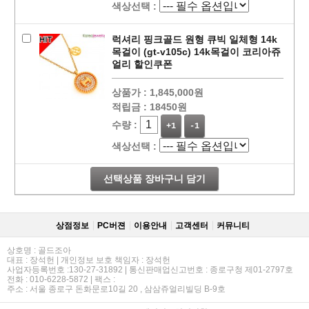
색상선택 :
럭셔리 핑크골드 원형 큐빅 일체형 14k
목걸이 (gt-v105c) 14k목걸이 코리아쥬
얼리 할인쿠폰
상품가 :
1,845,000원
적립금 :
18450원
수량 :
+1
-1
색상선택 :
선택상품 장바구니 담기
상점정보
PC버젼
이용안내
고객센터
커뮤니티
상호명 : 골드조아
대표 : 장석헌 | 개인정보 보호 책임자 : 장석헌
사업자등록번호 :130-27-31892 | 통신판매업신고번호 : 종로구청 제01-2797호
전화 : 010-6228-5872 | 팩스 :
주소 : 서울 종로구 돈화문로10길 20 , 삼삼쥬얼리빌딩 B-9호