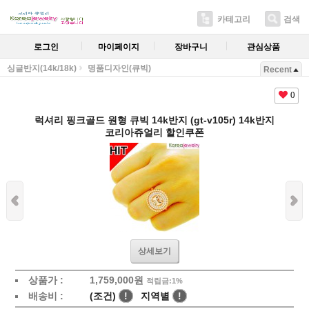
카테고리
검색
로그인
마이페이지
장바구니
관심상품
싱글반지(14k/18k)
명품디자인(큐빅)
Recent
0
럭셔리 핑크골드 원형 큐빅 14k반지 (gt-v105r) 14k반지
코리아쥬얼리 할인쿠폰
상세보기
상품가 :
1,759,000원
적립금:1%
배송비 :
(조건)
!
지역별
!