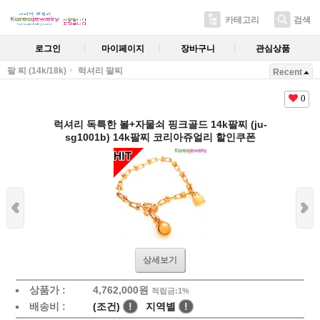
카테고리
검색
로그인
마이페이지
장바구니
관심상품
팔 찌 (14k/18k)
럭셔리 팔찌
Recent
0
럭셔리 독특한 볼+자물쇠 핑크골드 14k팔찌 (ju-
sg1001b) 14k팔찌 코리아쥬얼리 할인쿠폰
상세보기
상품가 :
4,762,000원
적립금:1%
배송비 :
(조건)
!
지역별
!