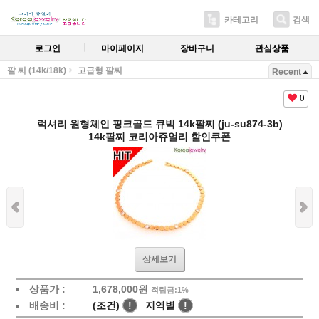
카테고리
검색
로그인
마이페이지
장바구니
관심상품
팔 찌 (14k/18k)
고급형 팔찌
Recent
0
럭셔리 원형체인 핑크골드 큐빅 14k팔찌 (ju-su874-3b)
14k팔찌 코리아쥬얼리 할인쿠폰
상세보기
상품가 :
1,678,000원
적립금:1%
배송비 :
(조건)
!
지역별
!