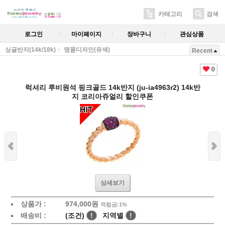
카테고리
검색
로그인
마이페이지
장바구니
관심상품
싱글반지(14k/18k)
명품디자인(유색)
Recent
0
럭셔리 루비원석 핑크골드 14k반지 (ju-ia4963r2) 14k반
지 코리아쥬얼리 할인쿠폰
상세보기
상품가 :
974,000원
적립금:1%
배송비 :
(조건)
!
지역별
!