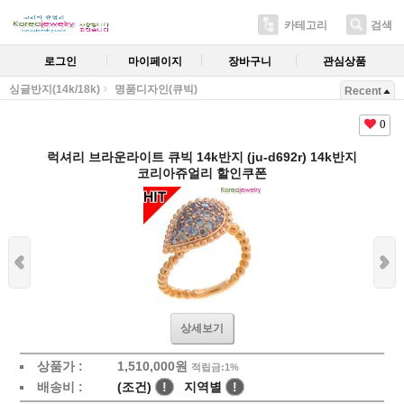
카테고리
검색
로그인
마이페이지
장바구니
관심상품
싱글반지(14k/18k)
명품디자인(큐빅)
Recent
0
럭셔리 브라운라이트 큐빅 14k반지 (ju-d692r) 14k반지
코리아쥬얼리 할인쿠폰
상세보기
상품가 :
1,510,000원
적립금:1%
배송비 :
(조건)
!
지역별
!