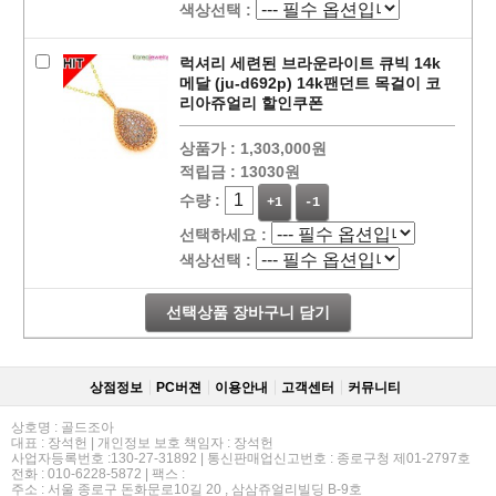
색상선택 :
럭셔리 세련된 브라운라이트 큐빅 14k
메달 (ju-d692p) 14k팬던트 목걸이 코
리아쥬얼리 할인쿠폰
상품가 :
1,303,000원
적립금 :
13030원
수량 :
+1
-1
선택하세요 :
색상선택 :
선택상품 장바구니 담기
상점정보
PC버젼
이용안내
고객센터
커뮤니티
상호명 : 골드조아
대표 : 장석헌 | 개인정보 보호 책임자 : 장석헌
사업자등록번호 :130-27-31892 | 통신판매업신고번호 : 종로구청 제01-2797호
전화 : 010-6228-5872 | 팩스 :
주소 : 서울 종로구 돈화문로10길 20 , 삼삼쥬얼리빌딩 B-9호